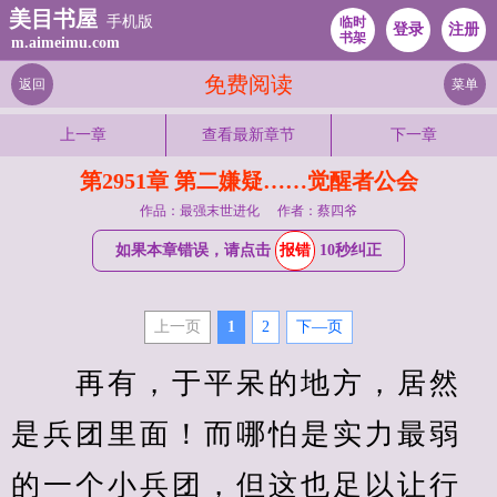
美目书屋
手机版
临时
登录
注册
书架
m.aimeimu.com
免费阅读
返回
菜单
上一章
查看最新章节
下一章
第2951章 第二嫌疑……觉醒者公会
作品：最强末世进化
作者：蔡四爷
如果本章错误，请点击
报错
10秒纠正
上一页
1
2
下—页
　　再有，于平呆的地方，居然
是兵团里面！而哪怕是实力最弱
的一个小兵团，但这也足以让行