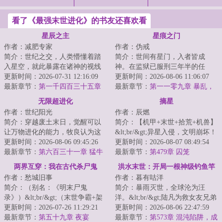
看了《最强末世进化》的书友还喜欢看
星辰之主
星痕之门
作者：减肥专家
作者：伪戒
简介：世纪之交，人类懵懂着踏
简介：世间有星门，入者皆成
入星空，就此暴露在诸神的视线
神。在监狱已服刑三年半的任
之下。少年罗南背负着祖父的罪
更新时间：2026-07-31 12:16:09
也，突然被一位神秘人接见。对
更新时间：2026-08-06 11:06:07
孽，走出实验室...
最新章节：
第一千四百三十五章
方说：“如果你愿意...
最新章节：
第一一零九章 暴乱，
四连星（下）
灯下黑之计
无限超进化
摘星
作者：世纪阳光
作者：辰燃
简介：穿越废土末日，觉醒可以
简介：【机甲+末世+拾荒+机兽】
让万物进化的能力，牧良认为这
&lt;br/&gt;异星入侵，文明崩坏！
很刑，日子越来越有判头了。一
更新时间：2026-08-06 09:45:26
生态剧变，末日降临！&lt;br/&gt;
更新时间：2026-08-07 08:49:54
棵草，被他进化...
最新章节：
第六百三十一章 猛牛
机兽战...
最新章节：
第479章 囚笼
冲撞
两界互穿：我在古代杀尸鬼
洪水末世：开局一根神级钓鱼竿
作者：愁城旧事
作者：暮有咕洋
简介：（别名：《明末尸鬼
简介：暴雨灭世，全球沦为汪
录》）&lt;br/&gt;（末世争霸+架
洋。&lt;br/&gt;陆凡为救女友兄弟
空历史+悬疑解惑+全网罕见的类
更新时间：2026-07-26 11:29:21
豁出性命，却被一刀穿心，推下
更新时间：2026-08-06 22:47:59
型）&lt;br/&gt;...
最新章节：
第五十九章 夜宴
船喂鲨鱼。&lt...
最新章节：
第573章 混沌陷阱，成