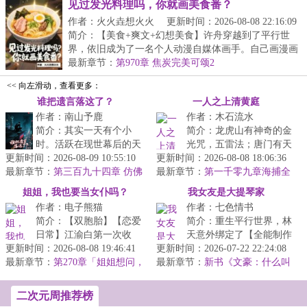
见过发光料理吗，你就画美食番？
作者：火火垚想火火
更新时间：2026-08-08 22:16:09
简介：【美食+爽文+幻想美食】许舟穿越到了平行世
界，依旧成为了一名个人动漫自媒体画手。自己画漫画
番，...
最新章节：
第970章 焦炭完美可颂2
<< 向左滑动，查看更多：
谁把遗言落这了？
一人之上清黄庭
作者：南山予鹿
作者：木石流水
简介：其实一天有个小
简介：龙虎山有神奇的金
时。活跃在现世幕后的天
光咒，五雷法；唐门有天
更新时间：2026-08-09 10:55:10
命者们，会在零点准时步
更新时间：2026-08-08 18:06:36
下无双的丹噬；诸葛家有
最新章节：
入昏暗小巷，坠入地球背
第三百九十四章 仿佛
最新章节：
专烧世间神魂的三昧真火
第一千零九章海捕全
月下朝圣，似见湖上真龙！
面的倒影墟界...
性，寻找景全
·····...
姐姐，我也要当女仆吗？
我女友是大提琴家
作者：电子熊猫
作者：七色情书
简介：【双胞胎】【恋爱
简介：重生平行世界，林
日常】江渝白第一次收
天意外绑定了【全能制作
更新时间：2026-08-08 19:46:41
租，就撞见了因为没钱交
更新时间：2026-07-22 22:24:08
人】系统，只要绑定搭
最新章节：
租的双胞胎姐妹林见夏：
第270章「姐姐想问，
最新章节：
档，将其培养成超级“偶
新书《文豪：什么叫
江渝白上大学了还要她吗？」
事先说好，还...
别人家的孩子啊》已发~
像”，自己就...
二次元周推荐榜