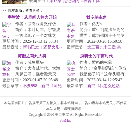
师。...
最新章节：
第15章 是绝望的世界害了你
<< 向左滑动，查看更多：
宇智波：从扉间人柱力开始
我专杀主角
作者：腊肉豆角煲仔饭
作者：亿万s
简介：木叶历年。宇智波
简介：重生到魔法至高的
一族出现了一个对线之
世界，成为强国王子的罗
更新时间：2025-12-13 12:35:34
王。青水从对线体内的千
更新时间：2022-03-20 16:50:58
姆尼。出生那日，便被赠
最新章节：
手扉间，而成为二代火影
新书已发！还是火影~
最新章节：
送系统新手大礼包，一时
第三百九十三章 某一
人柱力开始…...
个轮回
间紫气东来...
海贼之苟到大将
疯骑士的宇宙时代
作者：咸鱼军头
作者：愤怒的松鼠
简介：大海贼时代。大海
简介：“金手指系统？你当
风起云涌，强者毁天灭
我是傻子吗？这年头哪有
更新时间：2023-01-07 20:05:48
地，各自厮杀，实在是让
更新时间：2022-03-14 12:25:42
什么天上掉下来的馅饼？
最新章节：
人提不起劲！我，鲁西鲁·
不要998，新书《师兄
最新章节：
从我脑袋中滚出去，新型
新书《我怎么还活
说得对》
库洛，二十...
着？》开始连载
的诈骗骗...
本站若有图片广告属于第三方接入，非本站所为，广告内容与本站无关，不代表
本站立场，请谨慎阅读。
Copyright © 2020 美目书屋 All Rights Reserved.kk
SiteMap