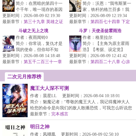
简介：在黑暗的第四十一
简介：沃恩：“我韦斯莱一
个千年，唯一现存的基因
家，铁杆的格兰芬多！我
更新时间：2026-08-09 02:19:30
原体罗伯特.基里曼从一万
更新时间：2026-08-09 12:19:34
被分去斯莱特林完全是分
最新章节：
年的静滞中醒来，看到了
第三十九章 英雄之证
最新章节：
院帽的问题，和我有什么
第四百七十四章 下定
昔日的人...
决心的金妮！
关系？收...
斗破之无上之境
斗罗：天使圣徒霍雨浩
作者：夜雨闻铃0
作者：格里拉尔
简介：你常说，复仇才是
简介：【主角为原主霍雨
我的使命，但你却不知
浩】【考据、设定党】
更新时间：2026-08-08 14:18:48
道，守护你，才是我一生
更新时间：2026-08-09 12:41:42
【默认绝大多数读者了解
最新章节：
的宿命等级制度：斗帝、
第五千二百三十一章
最新章节：
世界观/看过原著，部分情
第四百二十八章 心凉
原神之始
斗仙、斗神、...
节减省】千...
二次元月推荐榜
魔王大人深不可测
作者：晨星LL
更新时间：2026-08-04 10:18:01
简介：魅魔记者：“尊敬的魔王大人，我记得魔神大人
给您的命令是向我们的敌人散播恐慌，可我怎么听说您
在...
最新章节：
完本感言
明日之神
作者：凤嘲凰
更新时间：2026-08-09 02:50:10