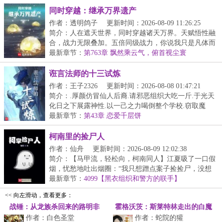
同时穿越：继承万界遗产
作者：透明鸽子
更新时间：2026-08-09 11:26:25
简介：人在遮天世界，同时穿越诸天万界。天赋悟性融
合，战力无限叠加。五倍同级战力，你说我只是凡体而
已...
最新章节：
第763章 飘然乘云气，俯首视尘寰
诳言法师的十三试炼
作者：王子2326
更新时间：2026-08-08 01:47:21
简介：.厚颜仿冒仙人后裔.请邪恶组织大吃一斤.于光天
化日之下展露神性.以一己之力喝倒整个学校.窃取魔
法...
最新章节：
第43章 恋爱千层饼
柯南里的捡尸人
作者：仙舟
更新时间：2026-08-09 12:02:38
简介：【马甲流，轻松向，柯南同人】江夏吸了一口假
烟，忧愁地吐出烟圈：“我只想蹭点案子捡捡尸，没想
到...
最新章节：
4099【黑衣组织和警方的联手】
<< 向左滑动，查看更多：
战锤：从龙族杀回来的路明非
霍格沃茨：斯莱特林走出的白魔
作者：白色圣堂
作者：蛇院的獾
王