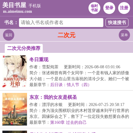
美目书屋
手机版
临时
登录
注册
书架
m.aimeimu.com
书名：
二次元
返回
菜单
二次元分类推荐
冬日重现
作者：雪梨炖茶
更新时间：2026-08-08 03:01:06
简介：张述桐曾有两个女同学：一个是有钱人家的骄傲
大小姐；一个是在山里当庙祝的清冷少女。她们一个被
杀...
最新章节：
后日谈：情人节（四）
东京：我的女友是棋圣
作者：漂浮的水银
更新时间：2026-07-25 20:58:17
简介：身为顶尖围棋职业的木村莲穿越来到平行世界的
东京。因缘际会之下，救下了一位定段失败想要自杀的
少...
最新章节：
第160章 过去的自己