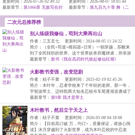
更新时间：2026-07-26 02:49:32
戒中因重伤最终身死道
更新时间：2026-08-07 18:05:44
杀，一觉醒来，又回到了
最新章节：
消。假如萧炎因缘际会加
第1066章 无敌写在封
最新章节：
十年前。于是，靠着怨仇
第九百九十章 舞（二
面上（新书已发）
入了魂殿。假...
合一）
阴阳诀，陈易...
二次元总推荐榜
别人练级我修仙，苟到大乘再出山
作者：三五玄七
更新时间：2024-08-05 11:24:22
简介：（全民+苟道+模拟器+日常）一朝穿越，苏醒来
到了全民转职的世界。这个世界妖兽邪魔肆虐，所幸游
戏...
最新章节：
新书《我在高武时代掀起修仙狂潮》
火影教书变强，改变悲剧
作者：桔子不黄
更新时间：2025-02-19 02:45:26
简介：木叶年，忍者学校来了个年轻的老师。那一年，
宇智波带土、迈特凯两大知名忍校吊车尾逐渐逆袭成了
天...
最新章节：
第9章 我才是带土
木叶教书，然后立于天之上
作者：桔子不黄
更新时间：2026-05-08 04:18:08
简介：【目前高订破.万，均订+，质量保证，请放心阅
读】沐月穿越到了火影世界，成为木叶忍校的中忍老