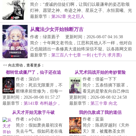
简介：“虔诚的信徒们啊，让我们以最谦卑的姿态歌颂
灯神、愿望之神、奇迹之神、星辰之子、永恒晨曦、光
之...
最新章节：
第262章 光之巨人
从魔法少女开始独断万古
作者：绿茶藨子
更新时间：2026-08-07 04:16:38
简介：十年网文老书虫，江思和其他人不一样，他对自
己也能踏出一条修真大道始终深信不疑。以各路网文前
辈...
最新章节：
第三百八十七章 一剑 (七千六 求月票)
<< 向左滑动，查看更多：
都转世成僵尸了，仙子还在追
从咒术回战开始的奇妙冒险
作者：深白0
作者：借鉴一下下
我？
简介：死后无限重开，不
简介：五条悟摘下眼罩，
断继承前世修为，但每一
看见的是挚友向自己伸出
更新时间：2026-08-08 01:57:27
世不是僵尸，就是行尸、
更新时间：2026-08-08 02:24:58
的手。这一次，他抓住
最新章节：
妖尸、活尸、水尸、艳
第141章 布料越少，
最新章节：
了。禅院家覆灭的烈火未
第三十章 向北
护甲越高啊（4k）
尸、山村老尸...
曾燃起，天与...
从天才开始无敌于斗破
我的仇敌成了我的道侣
作者：a小白b
作者：蓝薬
简介：假如萧炎最初没有
简介：陈易穿越到《天外
失去斗气。假如药老在魂
天》里，被魔教圣女所