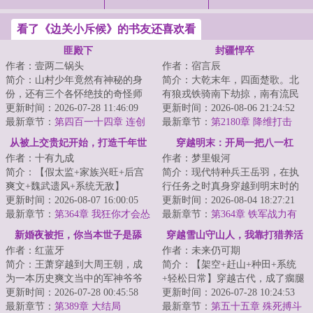
看了《边关小斥候》的书友还喜欢看
匪殿下
封疆悍卒
作者：壹两二锅头
作者：宿言辰
简介：山村少年竟然有神秘的身
简介：大乾末年，四面楚歌。北
份，还有三个各怀绝技的奇怪师
有狼戎铁骑南下劫掠，南有流民
父，这少年究竟是谁，他将肩负
更新时间：2026-07-28 11:46:09
四起匪盗横行。朝廷腐败，宗王
更新时间：2026-08-06 21:24:52
什么样的使命，...
最新章节：
第四百一十四章 连创
打压朝臣，谋图...
最新章节：
第2180章 降维打击
新招
从被上交贵妃开始，打造千年世
穿越明末：开局一把八一杠
作者：十有九成
作者：梦里银河
家
简介：【假太监+家族兴旺+后宫
简介：现代特种兵王岳羽，在执
爽文+魏武遗风+系统无敌】
行任务之时真身穿越到明末时的
&lt;br/&gt;苏牧穿越大夏，被亲娘
更新时间：2026-08-07 16:00:05
女真占领区。&lt;br/&gt;且看文武
更新时间：2026-08-04 18:27:21
打包送进皇宫当...
最新章节：
第364章 我狂你才会怂
双全的特种...
最新章节：
第364章 铁军战力有
据，老汗盛怒难信
新婚夜被拒，你当本世子是舔
穿越雪山守山人，我靠打猎养活
作者：红蓝牙
作者：未来仍可期
狗？
傻媳妇
简介：王萧穿越到大周王朝，成
简介：【架空+赶山+种田+系统
为一本历史爽文当中的军神爷爷
+轻松日常】穿越古代，成了瘸腿
的留京质子。&lt;br/&gt;留京二十
更新时间：2026-07-28 00:45:58
守村人。吃百家饭长大的刘炎，
更新时间：2026-07-28 10:24:53
年，朝廷百...
最新章节：
第389章 大结局
至今家里一穷二...
最新章节：
第五十五章 殊死搏斗