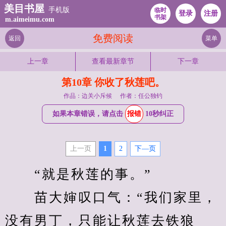
美目书屋
手机版
临时
登录
注册
书架
m.aimeimu.com
免费阅读
返回
菜单
上一章
查看最新章节
下一章
第10章 你收了秋莲吧。
作品：边关小斥候
作者：任公独钓
如果本章错误，请点击
报错
10秒纠正
上一页
1
2
下—页
　　“就是秋莲的事。”
　　苗大婶叹口气：“我们家里，
没有男丁，只能让秋莲去铁狼