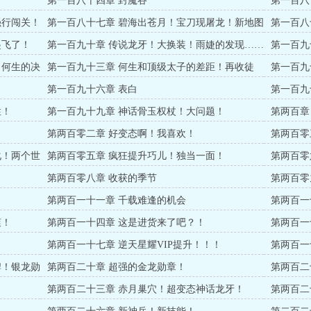
第一百八十四章 封魔谷
第一百八
绍，熟悉
强行闯关！
第一百八十七章 碧海出苍月！宝刀现屠龙！新地图
第一百八
诱惑！
起飞了！
第一百九十章 传说龙牙！大换装！雨婕的发现……
第一百九
主！
！何生的决
第一百九十三章 何生和顶级太子的差距！再收徒
第一百九
弟！宝藏暗之黄泉教主！
第一百九十六章 表白
第一百九
片！再开
性！
第一百九十九章 神话骨玉权杖！大问题！
第两百章
第两百零二章 好变态啊！我喜欢！
第两百零
化！两个世
第两百零五章 疯狂提升巧儿！独当一面！
第两百零
第两百零八章 收获的季节
第两百零
能力！
第两百一十一章 千载难逢的机会
第两百一
爽！
第两百一十四章 这是进货来了吧？！
第两百一
第两百一十七章 逆天星耀VIP提升！！！
第两百一
狂提升！
牌！银龙勋
第两百二十章 超强的金龙勋章！
第两百二
开口！！
第两百二十三章 赤月巢穴！超变态神话龙牙！
第两百二