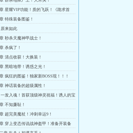
章 群杀地狱尸王！大木头！
章 星耀VIP功能！质的飞跃！《跪求首
章 特殊装备图鉴！
 原来如此
章 秒杀天魔神甲战士！
章 杀疯了！
章 清点收获！大换装！
章 黑暗地带！诱惑之光！
章 疯狂的图鉴！独家新BOSS现！！！
章 神话装备的超级属性！
 一发入魂！首获顶级神灵祝福！诱人的宝
章 不知廉耻！
章 超完美魔杖！冲刺幸运9！
章 穿上变态传说战神盔甲！准备开装备