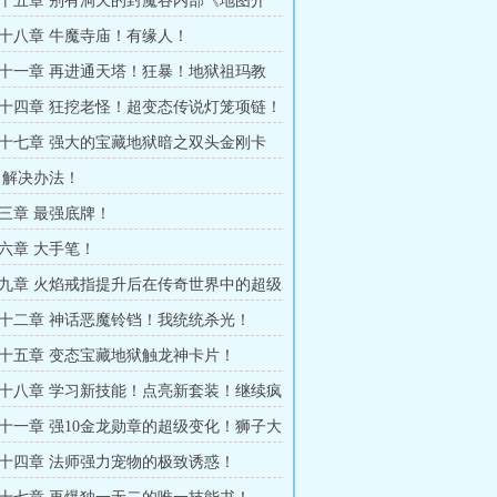
十五章 别有洞天的封魔谷内部《地图介
的可以不看这个》
十八章 牛魔寺庙！有缘人！
十一章 再进通天塔！狂暴！地狱祖玛教
十四章 狂挖老怪！超变态传说灯笼项链！
十七章 强大的宝藏地狱暗之双头金刚卡
神灵祝福！疯狂提升！
 解决办法！
三章 最强底牌！
六章 大手笔！
九章 火焰戒指提升后在传奇世界中的超级
十二章 神话恶魔铃铛！我统统杀光！
十五章 变态宝藏地狱触龙神卡片！
十八章 学习新技能！点亮新套装！继续疯
十一章 强10金龙勋章的超级变化！狮子大
！
十四章 法师强力宠物的极致诱惑！