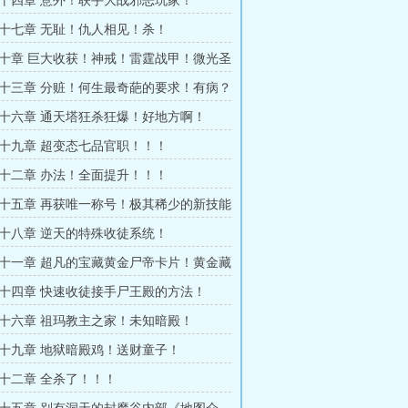
十四章 意外！联手大战邪恶玩家！
十七章 无耻！仇人相见！杀！
十章 巨大收获！神戒！雷霆战甲！微光圣
十三章 分赃！何生最奇葩的要求！有病？
十六章 通天塔狂杀狂爆！好地方啊！
十九章 超变态七品官职！！！
十二章 办法！全面提升！！！
十五章 再获唯一称号！极其稀少的新技能
十八章 逆天的特殊收徒系统！
十一章 超凡的宝藏黄金尸帝卡片！黄金藏
十四章 快速收徒接手尸王殿的方法！
十六章 祖玛教主之家！未知暗殿！
十九章 地狱暗殿鸡！送财童子！
十二章 全杀了！！！