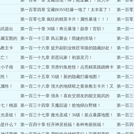
第一百零一章 宝藏怪现！终于能发飙了！虎入羊
第一百零
群！
第一百零四章 宝藏BOSS狂爆一地了！太丰富了！
第一百零
第一百零七章 疯狂的精英卡片！属性暴涨！！！
第一百零
的武器出
第一百一十章 30级！寿元暴涨！勋章！官职！
第一百一
银藏宝图的
第一百一十三章 风云聚会！雨婕的排场！
第一百一
玛教主卡
第一百一十六章 提升副职业铁匠等级的隐藏好处！
第一百一
传说放大镜！
死亡！
第一百一十九章 邪恶玩家！初源灵刃！
第一百二
这小子很
第一百二十二章 另类钓鱼抢怪！点亮精英跳跳蜂卡
第一百二
片！34级！
属性！
第一百二十五章 35级！新的隐藏打爆地图！
第一百二
藏属性！
第一百二十八章 强大的地狱暗之黄泉教主卡片！又
第一百二
一个隐藏地图！
！
第一百三十一章 强杀！喜欢交朋友的能文能武的
第一百三
斌！
猪七！桃源
第一百三十四章 天魔踪迹！抢地狱白野猪！
第一百三
魔！
微光圣链！
第一百三十七章 微光圣戒！36级！差点暴露地图！
第一百三
的是什么？
第一百四十章 狂开神灵祝福！各种奇葩祝福！
第一百四
一拜！