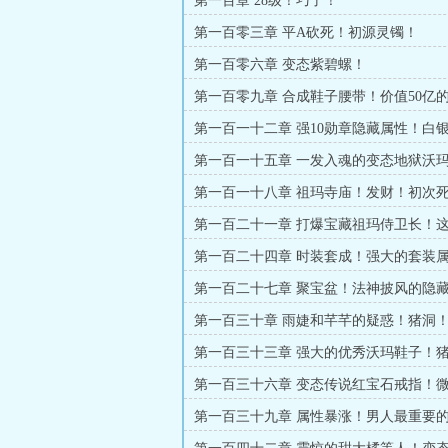
第一百章 28级！巧了！
第一百零三章 平A砍死！初源灵镯！
第一百零六章 变态紫碧螺！
第一百零九章 合成鞋子腰带！价值50亿
世！
第一百一十二章 强10勋章隐藏属性！白
收获！
第一百一十五章 一发入魂的变态地狱沃
片！《六千字三合一大章》
第一百一十八章 祖玛寺庙！发财！初次
第一百二十一章 打爆宝藏祖玛侍卫长！
帅！你觉得怎么样？
第一百二十四章 时装套成！强大的套装
第一百二十七章 聚宝盆！法神披风的隐
第一百三十章 雨婕和芊芊的疑惑！猪洞
第一百三十三章 强大的优秀沃玛鞋子！
之门！老怪在哪里？
第一百三十六章 变态传说红宝石戒指！
第一百三十九章 属性暴涨！男人最重要