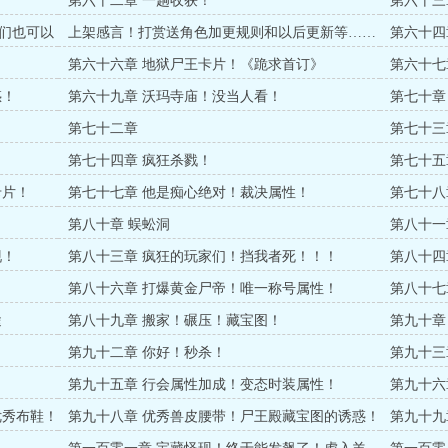
第六十二章 一趟收获！
第六十三
们也可以
上架感言！打赏送角色加更规则和以后更新等……
第六十四
订》
第六十六章 地狱尸王卡片！《跪求首订》
第六十七
惑！
第六十九章 沃玛寺庙！没当人看！
第七十章
第七十二章
第七十三
第七十四章 疯狂杀戮！
第七十五
卡片！
第七十七章 他是痴心绝对！裁决属性！
第七十八
第八十章 蜈蚣洞
第八十一
现！
第八十三章 疯狂的玩家们！挡我者死！！！
第八十四
第八十六章 打爆黄金尸帝！唯一称号属性！
第八十七
途
第八十九章 搬家！碾压！藏宝图！
第九十章
藏怪！
第九十二章 你好！秒杀！
第九十三
第九十五章 行会属性加成！变态时装属性！
第九十六
优秀布鞋！
第九十八章 优秀兽皮腰带！尸王殿藏宝图的诱惑！
第九十九
店！