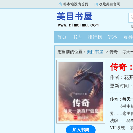
将本站设为首页
收藏美目官网
首页
书库
排行榜
完本
灵异
您当前的位置：
美目书屋
-> 传奇：每天
传奇
作者：花
更新时间：202
传奇：每天
《书中
界……这里
洗牌……弱
VIP系统
加入书架