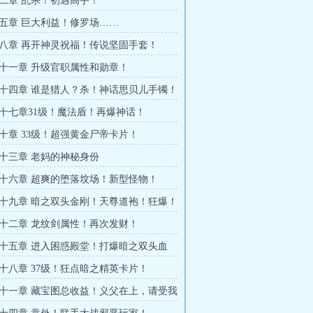
二章 乱杀！初遇高手！
五章 巨大利益！修罗场……
八章 再开神灵祝福！传说坚固手套！
十一章 升级官职属性和勋章！
十四章 谁是猎人？杀！神话思贝儿手镯！
十七章31级！魔法盾！再爆神话！
十章 33级！超强黄金尸帝卡片！
十三章 老妈的神秘身份
十六章 超爽的堕落坟场！新型怪物！
十九章 暗之双头金刚！天尊道袍！狂爆！
十二章 龙纹剑属性！再次发财！
十五章 进入困惑殿堂！打爆暗之双头血
十八章 37级！狂点暗之精英卡片！
十一章 藏宝图总收益！义父在上，请受我