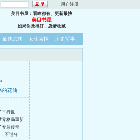
：
用户注册
美目书屋：看啥都有、更新最快
美目书屋
如果你觉得好，恳请收藏
仙侠武侠
女生言情
历史军事
中
杀的花仙
了平行世
世界格局重新
了专属传奇
……不过分