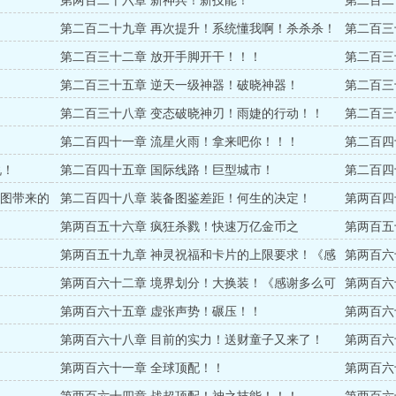
第两百二十六章 新神兵！新技能！
第二百二
第二百二十九章 再次提升！系统懂我啊！杀杀杀！
第二百三
第二百三十二章 放开手脚开干！！！
第二百三
第二百三十五章 逆天一级神器！破晓神器！
第二百三
第二百三十八章 变态破晓神刃！雨婕的行动！！
第二百三
人变化！
第二百四十一章 流星火雨！拿来吧你！！！
第二百四
说！
第二百四十五章 国际线路！巨型城市！
第二百四
地图带来的
第二百四十八章 装备图鉴差距！何生的决定！
第两百四
第两百五十六章 疯狂杀戮！快速万亿金币之
第两百五
路！！！
第两百五十九章 神灵祝福和卡片的上限要求！《感
第两百六
谢荆心兰叶大佬的堂主打赏》
！
第两百六十二章 境界划分！大换装！《感谢多么可
第两百六
笑的温柔打赏堂主》
第两百六十五章 虚张声势！碾压！！
第两百六
第两百六十八章 目前的实力！送财童子又来了！
第两百六
！
第两百六十一章 全球顶配！！
第两百六