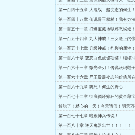
第一百四十二章 震惊的甜大橘等人！变
手镯！
第一百四十五章 大混战！超变态的何生
杀！
第一百四十八章 传说骨玉权杖！我有办
第一百五十一章 打爆宝藏地狱邪恶蜈蚣
第一百五十四章 九大神戒！三女送上的
塔！
第一百五十七章 升级神戒！炸裂的属性
第一百六十章 变态白色虎齿项链！继续
9！挖宝开始！
第一百六十三章 微光圣刃！传说沃玛鞋
态二级时装套成！
第一百六十六章 尸王殿最变态的价值所
技能书！
第一百六十九章 爽死！何生的野心！
第一百七十二章 彻底循环癫狂的黄金藏
须死！
解脱了！糟心的一天！今天请假！明天万
第一百七十七章 暗殿神兵传说！
第一百八十章 逆天鬼器出世！！！！！