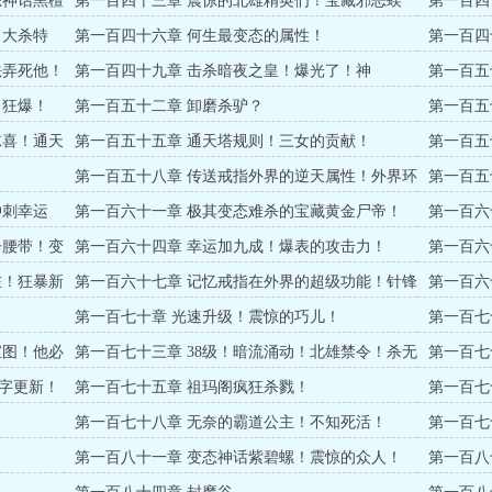
态神话黑檀
第一百四十三章 震惊的北雄精英们！宝藏邪恶蜈
第一百四
蚣！
！大杀特
第一百四十六章 何生最变态的属性！
第一百四
法弄死他！
第一百四十九章 击杀暗夜之皇！爆光了！神
第一百五
戒！！！
甲！
！狂爆！
第一百五十二章 卸磨杀驴？
第一百五
惊喜！通天
第一百五十五章 通天塔规则！三女的贡献！
第一百五
！
第一百五十八章 传送戒指外界的逆天属性！外界环
第一百五
境！
冲刺幸运
第一百六十一章 极其变态难杀的宝藏黄金尸帝！
第一百六
子腰带！变
第一百六十四章 幸运加九成！爆表的攻击力！
第一百六
书！
在！狂暴新
第一百六十七章 记忆戒指在外界的超级功能！针锋
第一百六
相对！
第一百七十章 光速升级！震惊的巧儿！
第一百七
宝图！
宝图！他必
第一百七十三章 38级！暗流涌动！北雄禁令！杀无
第一百七
赦！
字更新！
第一百七十五章 祖玛阁疯狂杀戮！
第一百七
第一百七十八章 无奈的霸道公主！不知死活！
第一百七
第一百八十一章 变态神话紫碧螺！震惊的众人！
第一百八