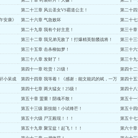
第二十章 时装碎片！大赚！
第二十一
第二十三章 风云圣女VS霸道公主！
第二十四
端午安康》
第二十六章 气急败坏
第二十七
第二十九章 我有个好主意！
第三十章
第三十二章 我兄弟无敌了！打爆精英骷髅战将！
第三十三
第三十五章 击杀柳如梦！
第三十六
！
第三十八章 发财了！
第三十九
第四十一章 吃货！21级！
第四十二
：轩小呆成
第四十四章 我等着！《感谢：能文能武的斌，一万
第四十五
币打赏，跪谢》
第四十七章 两大猛女！25级！
第四十八
第五十章 盟重！阴魂不散！
第五十一
第五十三级 新技能！小试锋芒！
第五十四
第五十六级 尸王殿现！！！
第五十七
第五十九章 聚宝盆！起飞！！！
第六十章