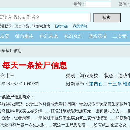
账号：
密码
温馨提示：更多作品，请搜索查找
临时书架
我的书架
悬疑
都市重生
科幻未来
玄幻奇幻
游戏竞技
二次元
一条捡尸信息
：每天一条捡尸信息
开六十三
类别：游戏竞技
状态：连载
6-05-07 10:05:07
最新章节：
第四百二十三章 难
子！
一条捡尸信息简介：
解释得很清楚，没玩过传奇也能无障碍阅读》骨灰级传奇玩家何生穿越到
传奇世界和现实世界交织……打怪升级就能增加寿元，拥有超凡之力……
肉强食，强者为尊……穿越过来就身患重病的何生表示很绝望……却获得
，每天还能额外发一次死人财……我这一生只想活着……还有就是捡点垃圾