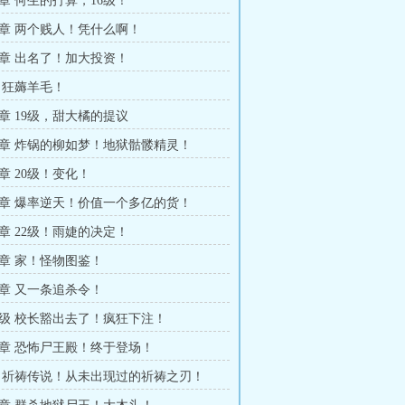
章 何生的打算，16级！
章 两个贱人！凭什么啊！
章 出名了！加大投资！
 狂薅羊毛！
章 19级，甜大橘的提议
章 炸锅的柳如梦！地狱骷髅精灵！
章 20级！变化！
章 爆率逆天！价值一个多亿的货！
章 22级！雨婕的决定！
章 家！怪物图鉴！
章 又一条追杀令！
级 校长豁出去了！疯狂下注！
章 恐怖尸王殿！终于登场！
 祈祷传说！从未出现过的祈祷之刃！