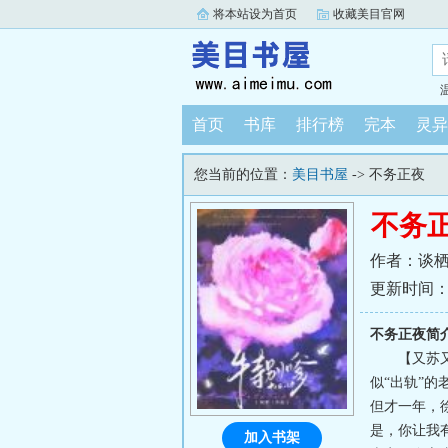
将本站设为首页
收藏美目官网
首页
书库
排行榜
完本
灵异
您当前的位置：
美目书屋
-> 不务正夜
不务
作者：谈
更新时间：202
不务正夜简
【又苏
似“出轨”
但才一年，
是，你让我有
加入书架