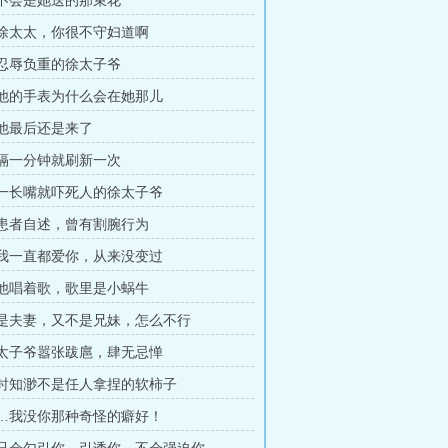
章 不会是她送的那束花
章 徐太太，你很不守妇道啊
章 忍辱负重的徐太子爷
章 他的手表为什么会在她那儿
章 他最后还是来了
章 隔一分钟就刷新一次
章 一长嘴就吓死人的徐太子爷
章 患者自述，曾有割腕行为
章 我一直都爱你，从来没变过
章 他唱着歌，歌里是小蜗牛
章 是夫妻，又不是兄妹，怎么不行
章 太子爷嚣张跋扈，肆无忌惮
章 时知渺不是任人拿捏的软柿子
章 …我没你那种奇怪的癖好！