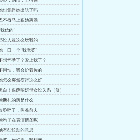
章 渺渺，别怕，坚持住
章 他也觉得她出轨了吗
章 巴不得马上跟她离婚！
 “我信的”
章 还没人敢这么玩我的
 他一口一个“我老婆”
章 不想怀孕了？爱上我了？
章 不用怕，我会护着你的
章 他怎么突然变得这么好
章 坦白！跟薛昭妍母女没关系（修）
章 徐斯礼的药是什么
章 改称呼了，叫准前夫
章 徐狗子在表演情圣呢
章 她有些较劲的意思