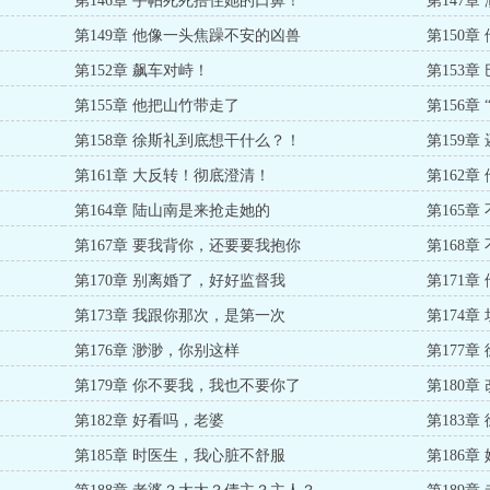
第146章 手帕死死捂住她的口鼻！
第147
第149章 他像一头焦躁不安的凶兽
第150
第152章 飙车对峙！
第153
第155章 他把山竹带走了
第156章
第158章 徐斯礼到底想干什么？！
第159
第161章 大反转！彻底澄清！
第162章
第164章 陆山南是来抢走她的
第165
第167章 要我背你，还要要我抱你
第168
第170章 别离婚了，好好监督我
第171
第173章 我跟你那次，是第一次
第174
第176章 渺渺，你别这样
第177
第179章 你不要我，我也不要你了
第180
第182章 好看吗，老婆
第183
第185章 时医生，我心脏不舒服
第186