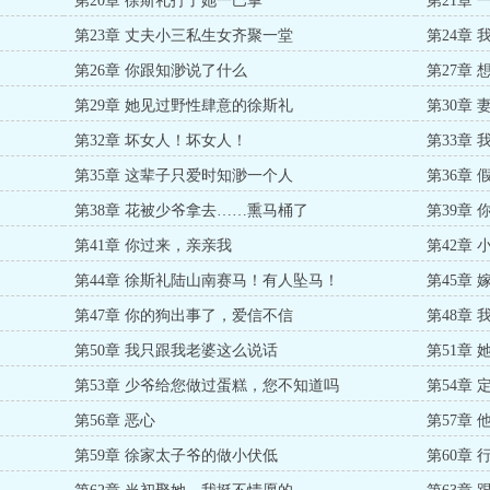
第20章 徐斯礼打了她一巴掌
第21章
第23章 丈夫小三私生女齐聚一堂
第24章
第26章 你跟知渺说了什么
第27章
第29章 她见过野性肆意的徐斯礼
第30章
第32章 坏女人！坏女人！
第33章
第35章 这辈子只爱时知渺一个人
第36章
第38章 花被少爷拿去……熏马桶了
第39章
第41章 你过来，亲亲我
第42章
第44章 徐斯礼陆山南赛马！有人坠马！
第45章
第47章 你的狗出事了，爱信不信
第48章
第50章 我只跟我老婆这么说话
第51章
第53章 少爷给您做过蛋糕，您不知道吗
第54章
第56章 恶心
第57章
第59章 徐家太子爷的做小伏低
第60章