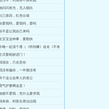
章 他当年，到底喜不喜欢她
章 她闪闪发光，无人能比
章 勾三搭四，红杏出墙
章 你爱我吗，爱我吗，爱吗
章 你不是让我自己来吗
章 生宝宝这种事，要勤快
章 今晚一起湿个透（《特别嗲》改名《不务
章 正式娶昭妍进门！
章 我现在，只在意你
章 我没有骗你，一件都没有
章 有个这么会疼人的老公
章 霸气护妻啊这是！
章 她都不爱我，凭什么要求我
章 我有病，时医生再治治我