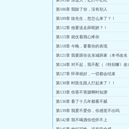
第103章 你这人，记打不记吃
第106章 我除了你，没有别人
第109章 徐先生，您怎么来了？！
第112章 他要送走薛昭妍？！
第115章 就仗着我心疼你
第118章 今晚，要看你的表现
第121章 我要跟你去东城薛家（本书改
夜》
第124章 对不起，我不配（《特别嗲》
正夜
第127章 怀孕就好，一切都会结束
第130章 时医生跟人打起来了！！
第133章 你害不害臊啊时知渺
第136章 看了十几年都看不腻
第139章 我爱不爱你，你感觉不出吗
第142章 我不喝酒你也怀不上