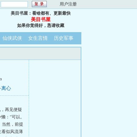
：
用户注册
美目书屋：看啥都有、更新最快
美目书屋
如果你觉得好，恳请收藏
仙侠武侠
女生言情
历史军事
中
·离心
见，再见便疑
懒：“可以。
。当然，前提
主看似风流薄