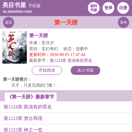
美目书屋
手机版
临时
登录
注册
书架
m.aimeimu.com
第一天骄
返回
菜单
第一天骄
作者：苏月夕
类别：玄幻奇幻
状态：连载中
更新时间：2026-08-05 17:47:44
最新章节：
第1224章 莫须有的罪名
开始阅读
加入书架
第一天骄简介：
天才，只是见我的门槛！...
《第一天骄》最新章节
第1224章 莫须有的罪名
第1223章 澹台再现
第1222章 神之一笔