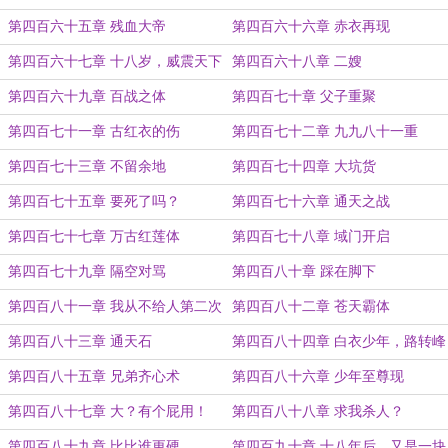
第四百六十五章 残血大帝
第四百六十六章 赤衣再现
第四百六十七章 十八岁，威震天下
第四百六十八章 二嫂
第四百六十九章 百战之体
第四百七十章 父子重聚
第四百七十一章 古红衣的伤
第四百七十二章 九九八十一重
第四百七十三章 不留余地
第四百七十四章 大坑货
第四百七十五章 要死了吗？
第四百七十六章 通天之战
第四百七十七章 万古红莲体
第四百七十八章 域门开启
第四百七十九章 隔空对骂
第四百八十章 踩在脚下
第四百八十一章 我从不给人第二次
第四百八十二章 苍天霸体
机会
第四百八十三章 通天石
第四百八十四章 白衣少年，路转峰
回！
第四百八十五章 兄弟齐心术
第四百八十六章 少年至尊现
第四百八十七章 大？有个屁用！
第四百八十八章 求我杀人？
第四百八十九章 比比谁更硬
第四百九十章 十八年后，又是一块