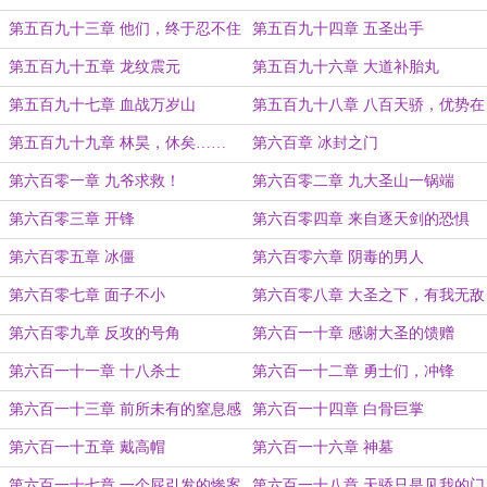
第五百九十三章 他们，终于忍不住
第五百九十四章 五圣出手
了吗？
第五百九十五章 龙纹震元
第五百九十六章 大道补胎丸
第五百九十七章 血战万岁山
第五百九十八章 八百天骄，优势在
我
第五百九十九章 林昊，休矣……
第六百章 冰封之门
第六百零一章 九爷求救！
第六百零二章 九大圣山一锅端
第六百零三章 开锋
第六百零四章 来自逐天剑的恐惧
第六百零五章 冰僵
第六百零六章 阴毒的男人
第六百零七章 面子不小
第六百零八章 大圣之下，有我无敌
第六百零九章 反攻的号角
第六百一十章 感谢大圣的馈赠
第六百一十一章 十八杀士
第六百一十二章 勇士们，冲锋
第六百一十三章 前所未有的窒息感
第六百一十四章 白骨巨掌
第六百一十五章 戴高帽
第六百一十六章 神墓
第六百一十七章 一个屁引发的惨案
第六百一十八章 天骄只是见我的门