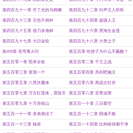
好炭！
第四百九十一章 开了光的乌鸦嘴
第四百九十二章 叫声主人听听
第四百九十三章 天也不例外
第四百九十四章 超级人王
第四百九十五章 借刀杀海鲜
第四百九十六章 黑海生金莲
第四百九十七章 大日金轮
第四百九十八章 大势之子
第499章 苍穹离火印
第五百章 吃饺子为什么不蘸醋？
第五百零一章 照单全收
第五百零二章 千王之战
第五百零三章 算我一个
第五百零四章 亮剑吧施主
第五百零五章 八荒伏魔体
第五百零六章 再战古红衣
第五百零七章 万古红莲体，震惊天
第五百零八章 至尊业障
下
第五百零九章 十万赤焰山
第五百一十章 三日霸空
第五百一十一章 亲弟弟没了
第五百一十二章 阴魂不散
第五百一十三章 独吞
第五百一十四章 比狗啃得都干净