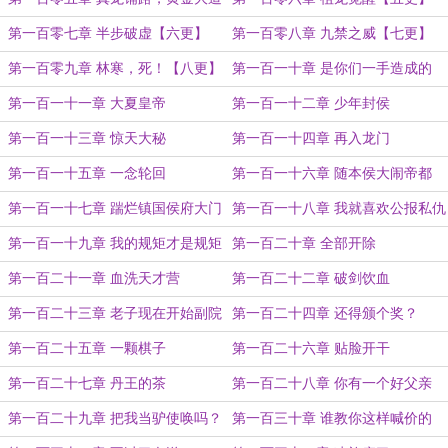
【四更】
第一百零七章 半步破虚【六更】
第一百零八章 九禁之威【七更】
第一百零九章 林寒，死！【八更】
第一百一十章 是你们一手造成的
第一百一十一章 大夏皇帝
第一百一十二章 少年封侯
第一百一十三章 惊天大秘
第一百一十四章 再入龙门
第一百一十五章 一念轮回
第一百一十六章 随本侯大闹帝都
第一百一十七章 踹烂镇国侯府大门
第一百一十八章 我就喜欢公报私仇
第一百一十九章 我的规矩才是规矩
第一百二十章 全部开除
第一百二十一章 血洗天才营
第一百二十二章 破剑饮血
第一百二十三章 老子现在开始副院
第一百二十四章 还得颁个奖？
长
第一百二十五章 一颗棋子
第一百二十六章 贴脸开干
第一百二十七章 丹王的茶
第一百二十八章 你有一个好父亲
第一百二十九章 把我当驴使唤吗？
第一百三十章 谁教你这样喊价的