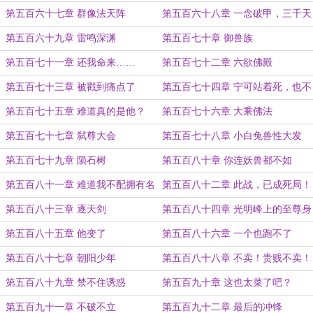
雷
第五百六十七章 群像法天阵
第五百六十八章 一念破甲，三千天
骄！
第五百六十九章 雷鸣深渊
第五百七十章 御兽族
第五百七十一章 还我命来……
第五百七十二章 六欲佛殿
第五百七十三章 被戳到痛点了
第五百七十四章 宁可站着死，也不
跪着生
第五百七十五章 难道真的是他？
第五百七十六章 大乘佛法
第五百七十七章 弑尊大会
第五百七十八章 小白兔兽性大发
第五百七十九章 陨石树
第五百八十章 你连妖兽都不如
第五百八十一章 难道我不配拥有名
第五百八十二章 此战，已成死局！
字吗？
第五百八十三章 逐天剑
第五百八十四章 光明峰上的至尊身
影
第五百八十五章 他变了
第五百八十六章 一个也跑不了
第五百八十七章 朝阳少年
第五百八十八章 不卖！贵贱不卖！
第五百八十九章 禁不住诱惑
第五百九十章 这也太菜了吧？
第五百九十一章 不破不立
第五百九十二章 最后的冲锋