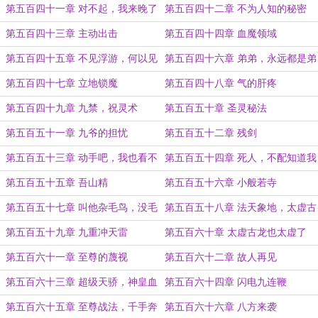
的光
第五百四十一章 对不起，我来晚了
第五百四十二章 不为人知的秘密
第五百四十三章 主动出击
第五百四十四章 血魔领域
第五百四十五章 不见浮游，何以见
第五百四十六章 弟弟，永远都是弟
青天？
弟！
第五百四十七章 立地锁魔
第五百四十八章 气的肝疼
第五百四十九章 九禁，祝灵术
第五百五十章 圣灵秘法
第五百五十一章 九爷的担忧
第五百五十二章 残剑
第五百五十三章 动手吧，我也看不
第五百五十四章 死人，不配知道我
下去了
的名字！
第五百五十五章 吾山精
第五百五十六章 小般若寺
第五百五十七章 叫他杂毛鸟，没毛
第五百五十八章 法天象地，太虚古
病
龙
第五百五十九章 九重冲天雷
第五百六十章 太虚古龙也太虚了
第五百六十一章 至尊的蔑视
第五百六十二章 故人再见
第五百六十三章 超级天骄，神皇血
第五百六十四章 闪电九连鞭
脉
第五百六十五章 至尊战法，千手奔
第五百六十六章 八方来袭