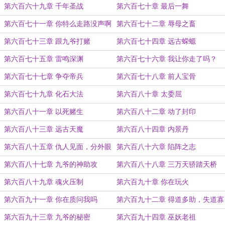
第六百六十九章 千年圣战
第六百七十章 最后一舞
第六百七十一章 你特么走路没声啊
第六百七十二章 辱母之畜
第六百七十三章 跟九爷打赌
第六百七十四章 远古蝾螈
第六百七十五章 雷鸣深渊
第六百七十六章 我让你走了吗？
第六百七十七章 争夺帝兵
第六百七十八章 前人宝骨
第六百七十九章 化石大法
第六百八十章 太委屈
第六百八十一章 以死赌生
第六百八十二章 动了封印
第六百八十三章 远古天魔
第六百八十四章 内景丹
第六百八十五章 仇人见面，分外眼
第六百八十六章 陷阵之志
红！
第六百八十七章 九爷的神助攻
第六百八十八章 三万天骄踏天桥
第六百八十九章 魂火压制
第六百九十章 你在玩火
第六百九十一章 你在质问我吗
第六百九十二章 得道多助，失道寡
助
第六百九十三章 九爷的秘密
第六百九十四章 巫妖老祖