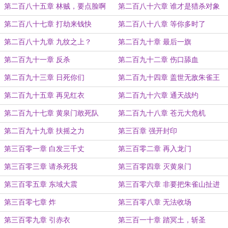
第二百八十五章 林贼，要点脸啊
第二百八十六章 谁才是猎杀对象
第二百八十七章 打劫来钱快
第二百八十八章 等你多时了
第二百八十九章 九纹之上？
第二百九十章 最后一旗
第二百九十一章 反杀
第二百九十二章 伤口舔血
第二百九十三章 日死你们
第二百九十四章 盖世无敌朱雀王
第二百九十五章 再见红衣
第二百九十六章 通天战约
第二百九十七章 黄泉门敢死队
第二百九十八章 苍元大危机
第二百九十九章 扶摇之力
第三百章 强开封印
第三百零一章 白发三千丈
第三百零二章 再入龙门
第三百零三章 请杀死我
第三百零四章 灭黄泉门
第三百零五章 东域大震
第三百零六章 非要把朱雀山扯进
来？
第三百零七章 炸
第三百零八章 无法收场
第三百零九章 引赤衣
第三百一十章 踏冥土，斩圣