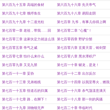
第六百九十五章 高端的食材
第六百九十六章 先天帝气
第六百九十七章 饿殍鱼生
第六百九十八章 易阳走阴
第六百九十九章 十二道光柱
第七百章 九爷，有事儿你得上啊
第七百零一章 老祖，带我……回
第七百零二章 “心魔”！
家！
第七百零三章 这家伙定力就这么强
第七百零四章 野驴分鬃
吗？
第七百零五章 帝气之威
第七百零六章 玄黄天雷，铸剑荣
光！
第七百零七章 怕什么来什么
第七百零八章 黑水潭积尸
第七百零九章 又见九禁
第七百一十章 蜒龙，是龙！
第七百一十一章 妥协
第七百一十二章 出尔反尔
第七百一十三章 兄弟相残
第七百一十四章 以我至尊火，燃我
至尊魂！
第七百一十五章 悟道石的归属
第七百一十六章 杀气荡漾意满天
第七百一十七章 路，在脚下！
第七百一十八章 那一剑的风骚
第七百一十九章 润物细无声
第七百二十章 帝临时代