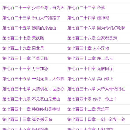
第七百二十一章 少年至尊，当为天
第七百二十二章 帝落
下赏
第七百二十三章 乐山大帝跑路了
第七百二十四章 虚神域
第七百二十五章 沸腾的原始山
第七百二十六章 因为你们好吃呀
第七百二十七章 天妖雕
第七百二十八章 全家都是鸡
第七百二十九章 囚龙尺
第七百三十章 人心浮动
第七百三十一章 至尊天降
第七百三十二章 净土风云
第七百三十三章 万里加急
第七百三十四章 无解阳谋
第七百三十五章 一剑无血，大帝陨
第七百三十六章 高山仰止
灭！
第七百三十七章 人情俱在，世故亦
第七百三十八章 大帝风骨依旧在
在！
第七百三十九章 不见苍山见元山
第七百四十章 你行，你上？
第七百四十一章 棒槌终归是棒槌
第七百四十二章 意难平
第七百四十三章 孤身撼天命
第七百四十四章 一剑一剑复一剑
第七百四十五章 极限挑战
第七百四十六章 万相虚空