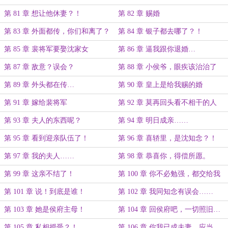
第 81 章 想让他休妻？！
第 82 章 赐婚
第 83 章 外面都传，你们和离了？
第 84 章 银子都去哪了？！
第 85 章 裴将军要娶沈家女
第 86 章 逼我跟你退婚…
第 87 章 敌意？误会？
第 88 章 小侯爷，眼疾该治治了
第 89 章 外头都在传…
第 90 章 皇上是给我赐的婚
第 91 章 嫁给裴将军
第 92 章 莫再回头看不相干的人
第 93 章 夫人的东西呢？
第 94 章 明日成亲……
第 95 章 看到迎亲队伍了！
第 96 章 喜轿里，是沈知念？！
第 97 章 我的夫人……
第 98 章 恭喜你，得偿所愿。
第 99 章 这亲不结了！
第 100 章 你不必勉强，都交给我
第 101 章 说！到底是谁！
第 102 章 我同知念有误会……
第 103 章 她是侯府主母！
第 104 章 回侯府吧，一切照旧…
第 105 章 私相授受？！
第 106 章 你我已成夫妻，应当…