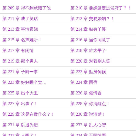
第 209 章 得不到就毁了他
第 210 章 要嫁进定远侯府了？！
第 211 章 成了笑话
第 212 章 交易婚姻？！
第 213 章 事情蹊跷
第 214 章 贴身丫鬟
第 215 章 名声难听！
第 216 章 当你同意了
第 217 章 有闲情
第 218 章 难太平了
第 219 章 那个男人
第 220 章 对着别人笑
第 221 章 子嗣一事
第 222 章 贴身伺候
第 223 章 好好睡个觉…
第 224 章 同宿
第 225 章 出个大丑
第 226 章 催情香
第 227 章 出事了！
第 228 章 你清醒点！
第 229 章 这是在做什么？！
第 230 章 说清楚！
第 231 章 以退为进
第 232 章 乱人心智
第 233 章 人醒了！
第 234 章 不顾情面