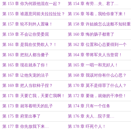
第 153 章 你为何跟他混在一起？
第 154 章 有劳…夫、君了…
第 155 章 谁愿意同前夫拉拉扯扯？
第 156 章 等着，我给你拿下来！
第 157 章 轮不到外人置喙！
第 158 章 许姑娘怎么这般不知轻重
第 159 章 不会让你受委屈
第 160 章 悔的肠子都青了
第 161 章 是我在仗势欺人？！
第 162 章 位置和心总要得到一个
第 163 章 把别人都当傻子
第 164 章 带将军夫人当垫背！
第 165 章 现在就杀了你！
第 165 章 一唱一和充好人！
第 167 章 让他失宠的法子
第 168 章 我该对你有什么心思？
第 169 章 把人当软柿子捏？
第 170 章 莫不是得罪了什么人？
第 171 章 天要亡我，天要亡我啊！
第 172 章 要做，就做的干净些！
第 173 章 就等着明天的乱子
第 174 章 只有一个任务
第 175 章 府里出事了
第 176 章 夫人…院子里…
第 177 章 你先放我下来…
第 178 章 吓死个人！