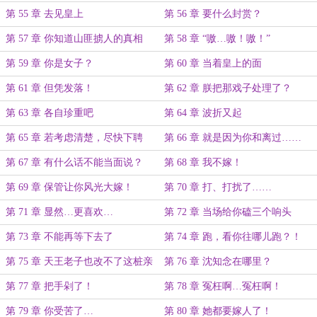
第 55 章 去见皇上
第 56 章 要什么封赏？
第 57 章 你知道山匪掳人的真相
第 58 章 “嗷…嗷！嗷！”
第 59 章 你是女子？
第 60 章 当着皇上的面
第 61 章 但凭发落！
第 62 章 朕把那戏子处理了？
第 63 章 各自珍重吧
第 64 章 波折又起
第 65 章 若考虑清楚，尽快下聘
第 66 章 就是因为你和离过……
第 67 章 有什么话不能当面说？
第 68 章 我不嫁！
第 69 章 保管让你风光大嫁！
第 70 章 打、打扰了……
第 71 章 显然…更喜欢…
第 72 章 当场给你磕三个响头
第 73 章 不能再等下去了
第 74 章 跑，看你往哪儿跑？！
第 75 章 天王老子也改不了这桩亲
第 76 章 沈知念在哪里？
事
第 77 章 把手剁了！
第 78 章 冤枉啊…冤枉啊！
第 79 章 你受苦了…
第 80 章 她都要嫁人了！