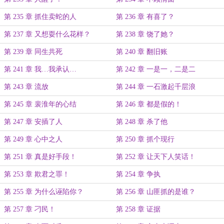
第 235 章 抓住卖蛇的人
第 236 章 有喜了？
第 237 章 又想耍什么花样？
第 238 章 饶了她？
第 239 章 同生共死
第 240 章 翻旧账
第 241 章 我…我承认…
第 242 章 一是一，二是二
第 243 章 流放
第 244 章 一石激起千层浪
第 245 章 裴淮年的心结
第 246 章 都是假的！
第 247 章 安插了人
第 248 章 杀了他
第 249 章 心中之人
第 250 章 抓个现行
第 251 章 真是好手段！
第 252 章 让天下人笑话！
第 253 章 欺君之罪！
第 254 章 争执
第 255 章 为什么诬陷你？
第 256 章 山匪抓的是谁？
第 257 章 刁民！
第 258 章 证据